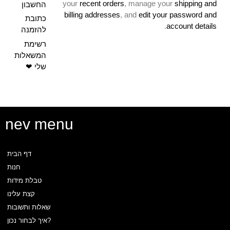
your
recent orders
, manage your
shipping and
החשבון
billing addresses
, and
edit your password and
כתובת
.
account details
להזמנה
רשימת
המשאלות
הרשמה
התחברות
שלי ❤
הרשמה
התחברות
לאתר
nev menu
דף הבית
זכור אותי
חנות
Log In
טבלת מידות
קצת עלינו
שחזור סיסמה?
שאלות ותשובות
0
Login/sign Up
איך לבחור נכון?