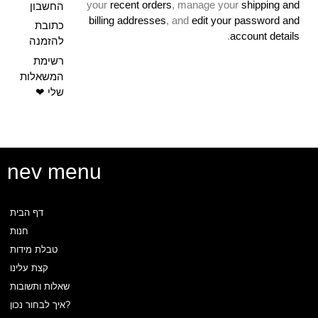
your
recent orders
, manage your
shipping and
החשבון
billing addresses
, and
edit your password and
כתובת
.
account details
להזמנה
רשימת
המשאלות
הרשמה
התחברות
שלי ❤
הרשמה
התחברות
לאתר
nev menu
דף הבית
זכור אותי
חנות
טבלת מידות
Log In
קצת עלינו
שחזור סיסמה?
שאלות ותשובות
0
איך לבחור נכון?
Login/sign Up