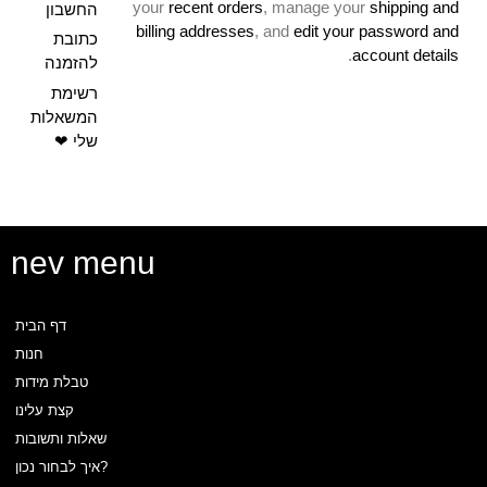
your
recent orders
, manage your
shipping and
החשבון
billing addresses
, and
edit your password and
כתובת
.
account details
להזמנה
רשימת
המשאלות
הרשמה
התחברות
שלי ❤
הרשמה
התחברות
לאתר
nev menu
דף הבית
זכור אותי
חנות
Log In
טבלת מידות
קצת עלינו
שחזור סיסמה?
שאלות ותשובות
0
Login/sign Up
איך לבחור נכון?