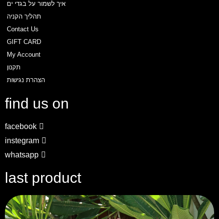
איך לשמור על בגדי ים
דף הבית
תהליך הקניה
Send
About
Contact Us
חנות
GIFT CARD
טבלת מידות
My Account
איך לבחור נכון?
תקנון
איך לשמור על בגד ים
הצהרת נגישות
שאלות ותשובות
find us on
Contact Us
הצהרת נגישות
facebook
instegram
whatsapp
last product